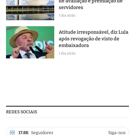
de avaliação e premiação de
servidores
1 dia atrás
Atitude irresponsável, diz Lula
após revogação de visto de
embaixadora
1 dia atrás
REDES SOCIAIS
17.8K
Seguidores
Siga-nos