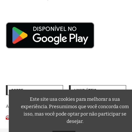
SOBRE
LINKS ÚTEIS
Termos de Uso
Este site usa cookies para melhorar a sua
A trilha sonora da sua vida
experiência. Presumimos que você concorda com
Política de Privacidade
isso, mas você pode optar por não participar se
Email:
Podcasts
contato@curtafm.com
desejar.