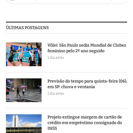
ÚLTIMAS POSTAGENS
Vôlei: São Paulo sedia Mundial de Clubes
feminino pelo 2º ano seguido
1 dia atrás
Previsão do tempo para quinta-feira (06),
em SP: chuva e ventania
1 dia atrás
Projeto extingue margem de cartão de
crédito em empréstimo consignado do
INSS