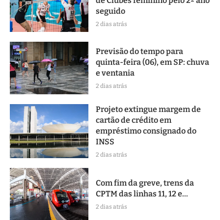
de Clubes feminino pelo 2º ano
seguido
2 dias atrás
Previsão do tempo para
quinta-feira (06), em SP: chuva
e ventania
2 dias atrás
Projeto extingue margem de
cartão de crédito em
empréstimo consignado do
INSS
2 dias atrás
Com fim da greve, trens da
CPTM das linhas 11, 12 e...
2 dias atrás