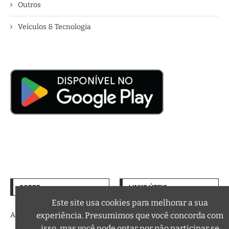
Outros
Veículos & Tecnologia
SOBRE
LINKS ÚTEIS
Termos de Uso
Este site usa cookies para melhorar a sua
A trilha sonora da sua vida
experiência. Presumimos que você concorda com
Política de Privacidade
isso, mas você pode optar por não participar se