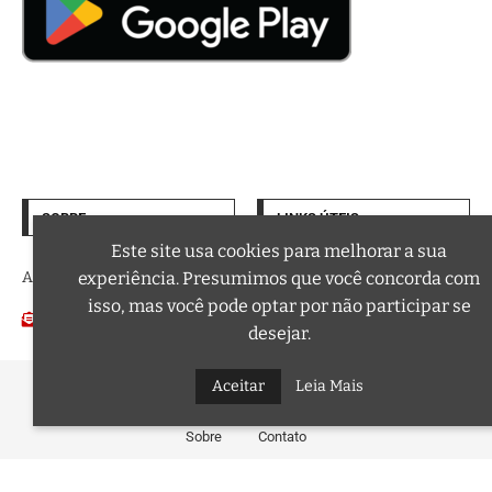
SOBRE
LINKS ÚTEIS
Termos de Uso
Este site usa cookies para melhorar a sua
A trilha sonora da sua vida
experiência. Presumimos que você concorda com
Política de Privacidade
isso, mas você pode optar por não participar se
Email:
Podcasts
contato@curtafm.com
desejar.
@2026 – Todos os Direitos Reservados a Curta FM
Aceitar
Leia Mais
Sobre
Contato