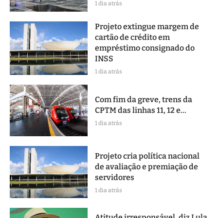
1 dia atrás
Projeto extingue margem de
cartão de crédito em
empréstimo consignado do
INSS
1 dia atrás
Com fim da greve, trens da
CPTM das linhas 11, 12 e...
1 dia atrás
Projeto cria política nacional
de avaliação e premiação de
servidores
1 dia atrás
Atitude irresponsável, diz Lula