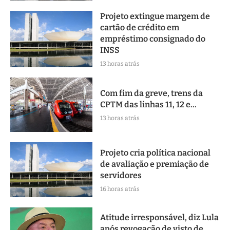
Projeto extingue margem de
cartão de crédito em
empréstimo consignado do
INSS
13 horas atrás
Com fim da greve, trens da
CPTM das linhas 11, 12 e...
13 horas atrás
Projeto cria política nacional
de avaliação e premiação de
servidores
16 horas atrás
Atitude irresponsável, diz Lula
após revogação de visto de