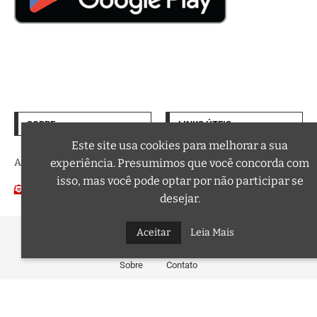
SOBRE
LINKS ÚTEIS
Termos de Uso
Este site usa cookies para melhorar a sua
A trilha sonora da sua vida
experiência. Presumimos que você concorda com
Política de Privacidade
isso, mas você pode optar por não participar se
Email:
Podcasts
contato@curtafm.com
desejar.
@2026 – Todos os Direitos Reservados a Curta FM
Aceitar
Leia Mais
Sobre
Contato