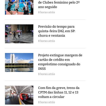
de Clubes feminino pelo 2º
ano seguido
8 horas atrás
Previsão do tempo para
quinta-feira (06), em SP:
chuva e ventania
8 horas atrás
Projeto extingue margem de
cartão de crédito em
empréstimo consignado do
INSS
8 horas atrás
Com fim da greve, trens da
CPTM das linhas 11, 12 e 13
voltam a circular
8 horas atrás