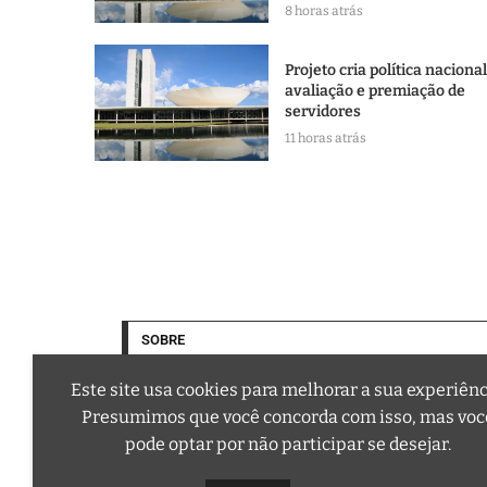
8 horas atrás
Projeto cria política naciona
avaliação e premiação de
servidores
11 horas atrás
SOBRE
Este site usa cookies para melhorar a sua experiênc
Presumimos que você concorda com isso, mas voc
pode optar por não participar se desejar.
A trilha sonora da sua vida
Email: contato@curtafm.com