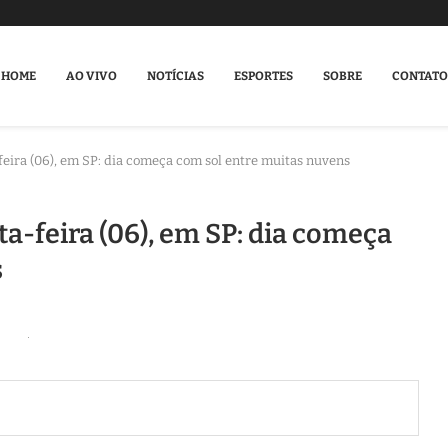
HOME
AO VIVO
NOTÍCIAS
ESPORTES
SOBRE
CONTATO
eira (06), em SP: dia começa com sol entre muitas nuvens
a-feira (06), em SP: dia começa
s