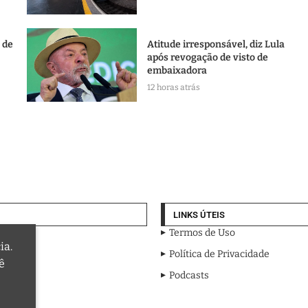
l de
Atitude irresponsável, diz Lula
após revogação de visto de
embaixadora
12 horas atrás
LINKS ÚTEIS
Termos de Uso
ia.
Política de Privacidade
ê
Podcasts