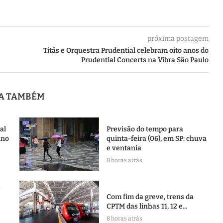
próxima postagem
Titãs e Orquestra Prudential celebram oito anos do
Prudential Concerts na Vibra São Paulo
JA TAMBÉM
al
Previsão do tempo para
ano
quinta-feira (06), em SP: chuva
e ventania
8 horas atrás
e
Com fim da greve, trens da
CPTM das linhas 11, 12 e...
8 horas atrás