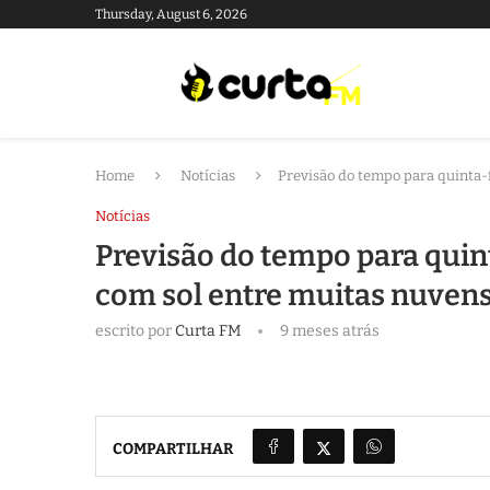
Thursday, August 6, 2026
Home
Notícias
Previsão do tempo para quinta-f
Notícias
Previsão do tempo para quint
com sol entre muitas nuven
escrito por
Curta FM
9 meses atrás
COMPARTILHAR