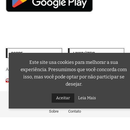
SOBRE
LINKS ÚTEIS
Termos de Uso
Este site usa cookies para melhorar a sua
A trilha sonora da sua vida
experiência. Presumimos que você concorda com
Política de Privacidade
isso, mas você pode optar por não participar se
Email:
Podcasts
contato@curtafm.com
desejar.
@2026 – Todos os Direitos Reservados a Curta FM
Aceitar
Leia Mais
Sobre
Contato