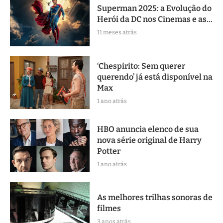
Superman 2025: a Evolução do
Herói da DC nos Cinemas e as...
11 meses atrás
‘Chespirito: Sem querer
querendo’ já está disponível na
Max
1 ano atrás
HBO anuncia elenco de sua
nova série original de Harry
Potter
1 ano atrás
As melhores trilhas sonoras de
filmes
3 anos atrás