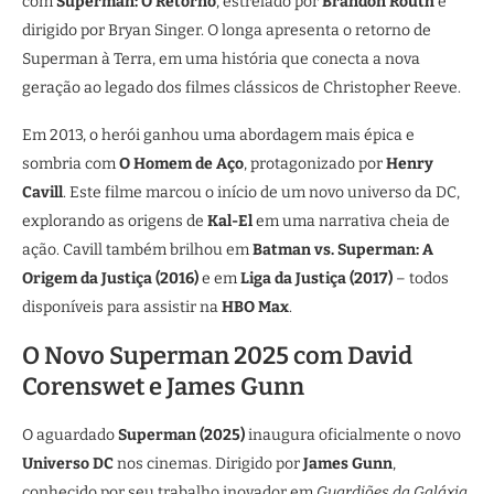
com
Superman: O Retorno
, estrelado por
Brandon Routh
e
dirigido por Bryan Singer. O longa apresenta o retorno de
Superman à Terra, em uma história que conecta a nova
geração ao legado dos filmes clássicos de Christopher Reeve.
Em 2013, o herói ganhou uma abordagem mais épica e
sombria com
O Homem de Aço
, protagonizado por
Henry
Cavill
. Este filme marcou o início de um novo universo da DC,
explorando as origens de
Kal-El
em uma narrativa cheia de
ação. Cavill também brilhou em
Batman vs. Superman: A
Origem da Justiça (2016)
e em
Liga da Justiça (2017)
– todos
disponíveis para assistir na
HBO Max
.
O Novo Superman 2025 com David
Corenswet e James Gunn
O aguardado
Superman (2025)
inaugura oficialmente o novo
Universo DC
nos cinemas. Dirigido por
James Gunn
,
conhecido por seu trabalho inovador em
Guardiões da Galáxia
,