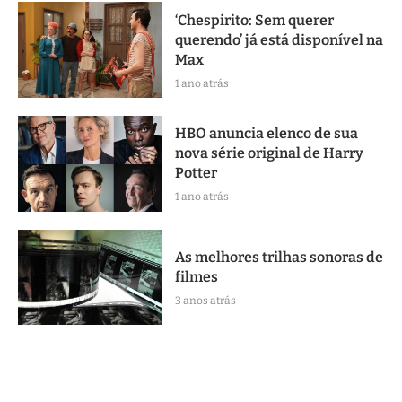
‘Chespirito: Sem querer
querendo’ já está disponível na
Max
1 ano atrás
HBO anuncia elenco de sua
nova série original de Harry
Potter
1 ano atrás
As melhores trilhas sonoras de
filmes
3 anos atrás