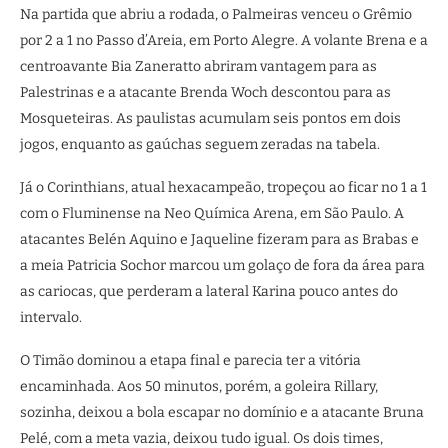
Na partida que abriu a rodada, o Palmeiras venceu o Grêmio
por 2 a 1 no Passo d’Areia, em Porto Alegre. A volante Brena e a
centroavante Bia Zaneratto abriram vantagem para as
Palestrinas e a atacante Brenda Woch descontou para as
Mosqueteiras. As paulistas acumulam seis pontos em dois
jogos, enquanto as gaúchas seguem zeradas na tabela.
Já o Corinthians, atual hexacampeão, tropeçou ao ficar no 1 a 1
com o Fluminense na Neo Química Arena, em São Paulo. A
atacantes Belén Aquino e Jaqueline fizeram para as Brabas e
a meia Patricia Sochor marcou um golaço de fora da área para
as cariocas, que perderam a lateral Karina pouco antes do
intervalo.
O Timão dominou a etapa final e parecia ter a vitória
encaminhada. Aos 50 minutos, porém, a goleira Rillary,
sozinha, deixou a bola escapar no domínio e a atacante Bruna
Pelé, com a meta vazia, deixou tudo igual. Os dois times,