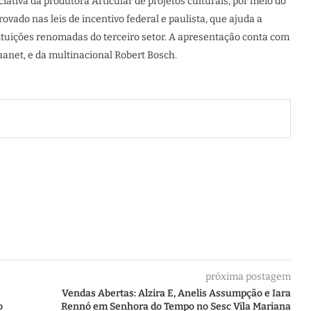
ativa da produtora Articular de projetos culturais, por meio do
ovado nas leis de incentivo federal e paulista, que ajuda a
ituições renomadas do terceiro setor. A apresentação conta com
ouanet, e da multinacional Robert Bosch.
próxima postagem
Vendas Abertas: Alzira E, Anelis Assumpção e Iara
o
Rennó em Senhora do Tempo no Sesc Vila Mariana