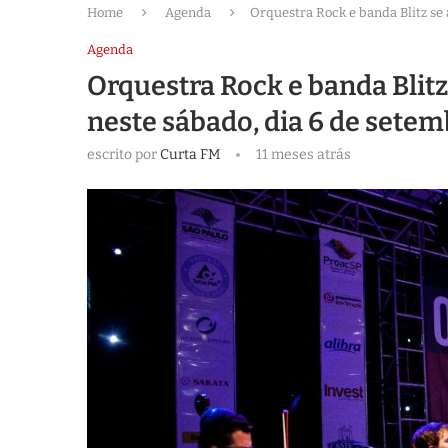
Home
Agenda
Orquestra Rock e banda Blitz s
Agenda
Orquestra Rock e banda Bli
neste sábado, dia 6 de sete
escrito por
Curta FM
11 meses atrás