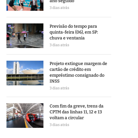
ano seguido
3 dias atrás
Previsão do tempo para
quinta-feira (06), em SP:
chuva e ventania
3 dias atrás
Projeto extingue margem de
cartão de crédito em
empréstimo consignado do
INSS
3 dias atrás
Com fim da greve, trens da
CPTM das linhas 11, 12 e 13
voltam a circular
3 dias atrás