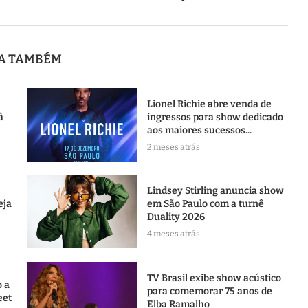
JA TAMBÉM
Lionel Richie abre venda de
à
ingressos para show dedicado
aos maiores sucessos...
2 meses atrás
Lindsey Stirling anuncia show
eja
em São Paulo com a turnê
Duality 2026
4 meses atrás
TV Brasil exibe show acústico
o a
para comemorar 75 anos de
eet
Elba Ramalho