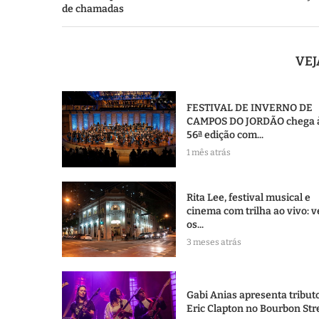
de chamadas
VE
FESTIVAL DE INVERNO DE
CAMPOS DO JORDÃO chega 
56ª edição com...
1 mês atrás
Rita Lee, festival musical e
cinema com trilha ao vivo: v
os...
3 meses atrás
Gabi Anias apresenta tribut
Eric Clapton no Bourbon Str