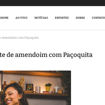
HOME
AO VIVO
NOTÍCIAS
ESPORTES
SOBRE
CONTATO
 de amendoim com Paçoquita
ante de amendoim com Paçoquita