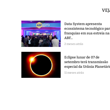
VE
Data System apresenta
ecossistema tecnológico pa
franquias em sua estreia na
ABF...
2 meses atrás
Eclipse lunar de 07 de
setembro terá transmissão
especial da Urânia Planetári
11 meses atrás