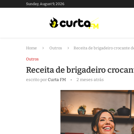
Sunday, August 9, 2026
Home
Outros
Receita de brigadeiro crocante
Outros
Receita de brigadeiro croc
escrito por
Curta FM
2 meses atrás