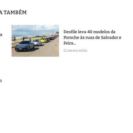
JA TAMBÉM
Desfile leva 40 modelos da
ra
Porsche às ruas de Salvador e
Feira...
11 meses atrás
o