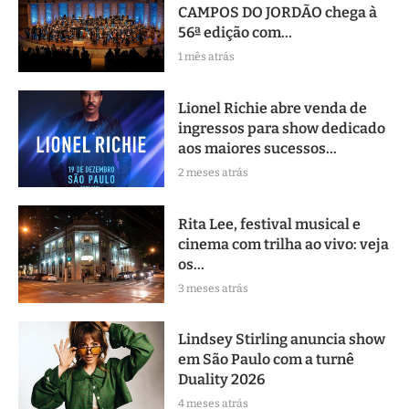
CAMPOS DO JORDÃO chega à
56ª edição com...
1 mês atrás
Lionel Richie abre venda de
ingressos para show dedicado
aos maiores sucessos...
2 meses atrás
Rita Lee, festival musical e
cinema com trilha ao vivo: veja
os...
3 meses atrás
Lindsey Stirling anuncia show
em São Paulo com a turnê
Duality 2026
4 meses atrás