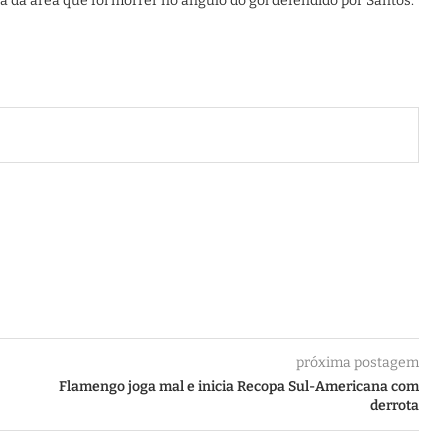
da área que foi morrer no ângulo do gol defendido por Santos.
próxima postagem
Flamengo joga mal e inicia Recopa Sul-Americana com
derrota