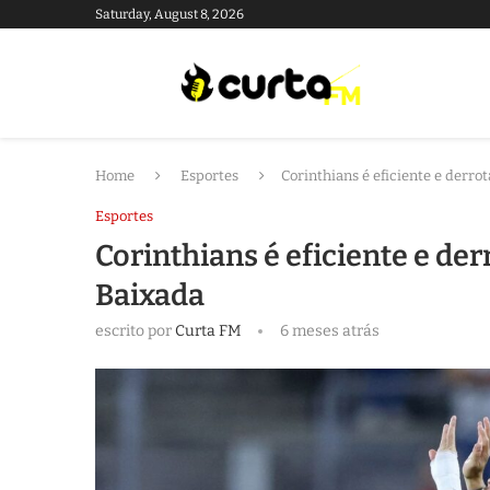
Saturday, August 8, 2026
Home
Esportes
Corinthians é eficiente e derro
Esportes
Corinthians é eficiente e der
Baixada
escrito por
Curta FM
6 meses atrás