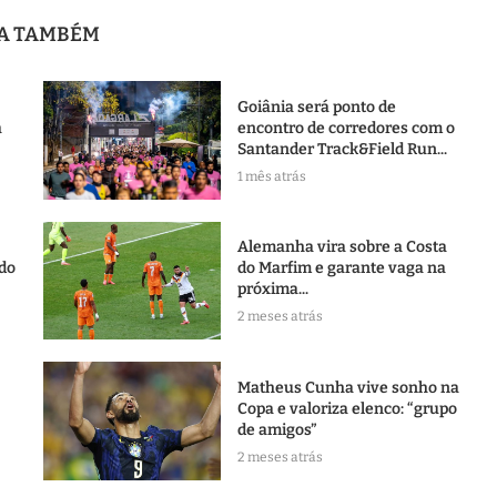
JA TAMBÉM
Goiânia será ponto de
a
encontro de corredores com o
Santander Track&Field Run...
1 mês atrás
Alemanha vira sobre a Costa
 do
do Marfim e garante vaga na
próxima...
2 meses atrás
Matheus Cunha vive sonho na
Copa e valoriza elenco: “grupo
de amigos”
2 meses atrás