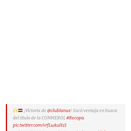
¡Victoria de
@clublanus
! Sacó ventaja en busca
del título de la CONMEBOL
#Recopa
.
pic.twitter.com/vrfLuAuHz1