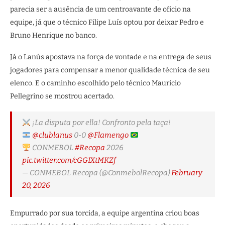
parecia ser a ausência de um centroavante de ofício na
equipe, já que o técnico Filipe Luís optou por deixar Pedro e
Bruno Henrique no banco.
Já o Lanús apostava na força de vontade e na entrega de seus
jogadores para compensar a menor qualidade técnica de seu
elenco. E o caminho escolhido pelo técnico Mauricio
Pellegrino se mostrou acertado.
¡La disputa por ella! Confronto pela taça!
@clublanus
0-0
@Flamengo
CONMEBOL
#Recopa
2026
pic.twitter.com/cGGIXtMKZf
— CONMEBOL Recopa (@ConmebolRecopa)
February
20, 2026
Empurrado por sua torcida, a equipe argentina criou boas