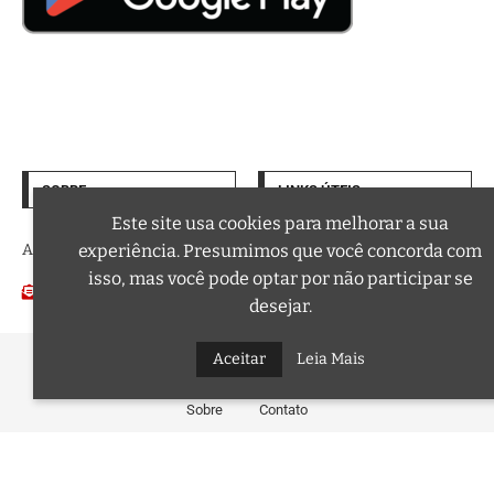
SOBRE
LINKS ÚTEIS
Termos de Uso
Este site usa cookies para melhorar a sua
experiência. Presumimos que você concorda com
A trilha sonora da sua vida
Política de Privacidade
isso, mas você pode optar por não participar se
Email:
Podcasts
contato@curtafm.com
desejar.
Aceitar
Leia Mais
@2026 – Todos os Direitos Reservados a Curta FM
Sobre
Contato