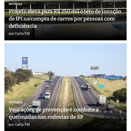
NOTÍCIAS
Projeto eleva para R$ 250 mil o teto de isenção
de IPI na compra de carros por pessoas com
deficiência
por
Curta FM
NOTÍCIAS
Veja ações de prevenção e combate a
queimadas nas rodovias de SP
por
Curta FM